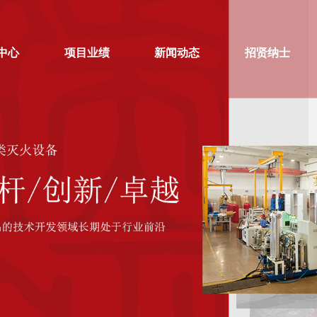
中心
项目业绩
新闻动态
招贤纳士