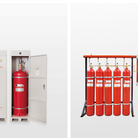
2023-02-03
北京正天齐荣获”高新技术企业”证书
2020-10-19
正天齐连续第六年被评为“十大自动灭火品牌”荣誉
2020-09-14
【团队风采】遇见最好的我们
记成都营销中心周末团队游！