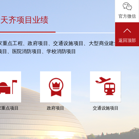
官方微信
正天齐项目业绩
称号
返回顶部
家重点工程、政府项目、交通设施项目、大型商业建筑
项目、医院消防项目、学校消防项目
家重点项目
政府项目
交通设施项目