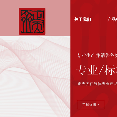
关于我们
产品